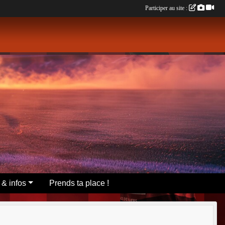
Participer au site :
 & infos
Prends ta place !