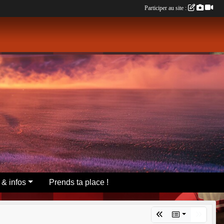
Participer au site :
 & infos
Prends ta place !