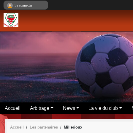
Panneau de gestion des cookies
Se connecter
Accueil
Arbitrage
News
La vie du club
Accueil
Les partenaires
Millerioux