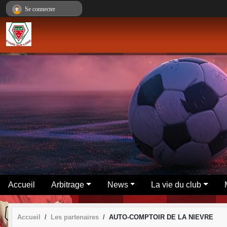
Panneau de gestion des cookies
Se connecter
Accueil
Arbitrage
News
La vie du club
Accueil
Les partenaires
AUTO-COMPTOIR DE LA NIEVRE