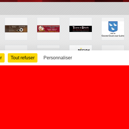
r
Tout refuser
Personnaliser
arte cookies
Gestion des cookies
s légales
Signaler un contenu inapproprié