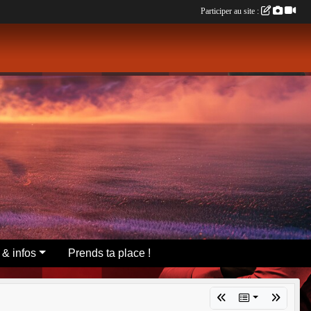
Participer au site :
 & infos
Prends ta place !