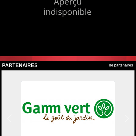
PARTENAIRES
+ de partenaires
Précedent
Suiv