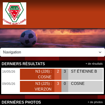
Panneau de gestion des cookies
DERNIERS RÉSULTATS
+ de résultats
N3 (J26) :
2
3
ST ÉTIENNE B
16/05/26
COSNE
N3 (J25) :
3
0
COSNE
09/05/26
VIERZON
DERNIÈRES PHOTOS
+ de photos