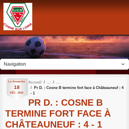
Panneau de gestion des cookies
Le
dimanche
Accueil
18
Pr D. : Cosne B termine fort face à Châteauneuf : 4
- 1
DÉC.
2016
PR D. : COSNE B
TERMINE FORT FACE À
CHÂTEAUNEUF : 4 - 1