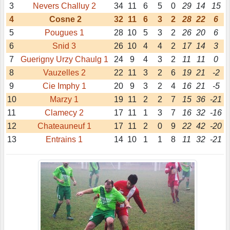
3
Nevers Challuy 2
34
11
6
5
0
29
14
15
4
Cosne 2
32
11
6
3
2
28
22
6
5
Pougues 1
28
10
5
3
2
26
20
6
6
Snid 3
26
10
4
4
2
17
14
3
7
Guerigny Urzy Chaulg 1
24
9
4
3
2
11
11
0
8
Vauzelles 2
22
11
3
2
6
19
21
-2
9
Cie Imphy 1
20
9
3
2
4
16
21
-5
10
Marzy 1
19
11
2
2
7
15
36
-21
11
Clamecy 2
17
11
1
3
7
16
32
-16
12
Chateauneuf 1
17
11
2
0
9
22
42
-20
13
Entrains 1
14
10
1
1
8
11
32
-21