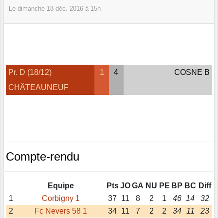
Le
dimanche
18
déc.
2016
à 15h
Pr. D (18/12)
1
4
COSNE B
CHÂTEAUNEUF
Compte-rendu
Equipe
Pts
JO
GA
NU
PE
BP
BC
Diff
1
Corbigny 1
37
11
8
2
1
46
14
32
2
Fc Nevers 58 1
34
11
7
2
2
34
11
23