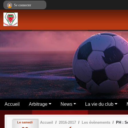
Panneau de gestion des cookies
Se connecter
Accueil
Arbitrage
News
La vie du club
Accueil
2016-2017
Les évènements
PH : S
Le
samedi