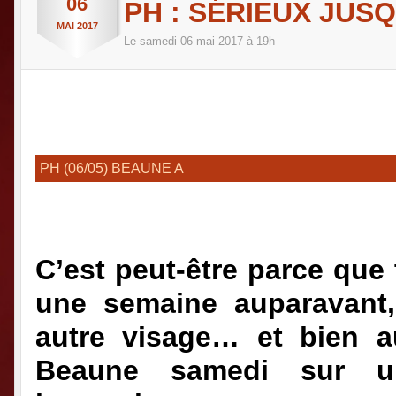
06
PH : SÉRIEUX JUSQ
MAI
2017
Le
samedi
06
mai
2017
à 19h
PH (06/05) BEAUNE A
C’est peut-être parce que 
une semaine auparavant,
autre visage… et bien au
Beaune samedi sur u