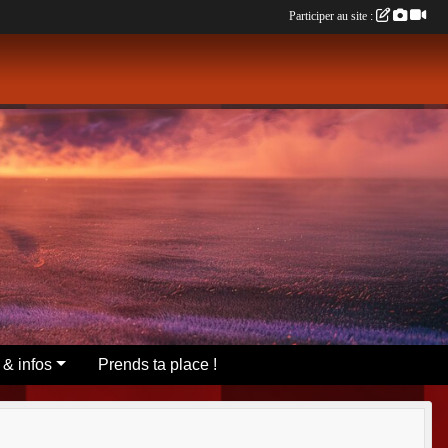
Participer au site :
 & infos
Prends ta place !