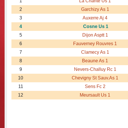
1
La Charite Us 1
2
Garchizy As 1
3
Auxerre Aj 4
4
Cosne Us 1
5
Dijon Asptt 1
6
Fauverney Rouvres 1
7
Clamecy As 1
8
Beaune As 1
9
Nevers-Challuy Rc 1
10
Chevigny St Sauv.As 1
11
Sens Fc 2
12
Meursault Us 1