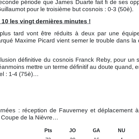
econde période que James Duarte fait fi de ses op
illaumot pour le troisième but cosnois : 0-3 (50è).
 10 les vingt dernières minutes !
 plus tard vont être réduits à deux par une équipe
marqué Maxime Picard vient semer le trouble dans la
clusion définitive du cosnois Franck Reby, pour un
éanmoins mettre un terme définitif au doute quand, 
nel : 1-4 (75è)…
ournées : réception de Fauverney et déplacement 
a Coupe de la Nièvre…
Pts
JO
GA
NU