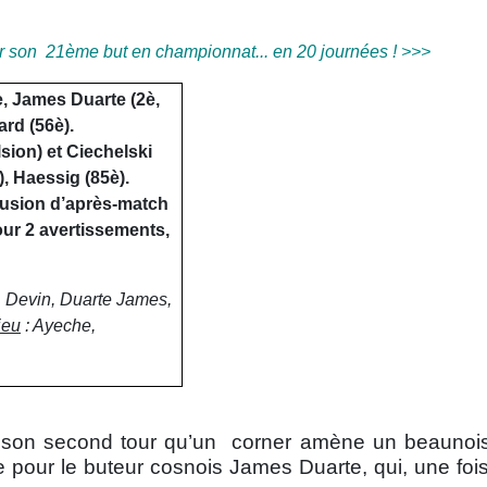
 son 21ème but en championnat... en 20 journées ! >>>
e, James Duarte (2è,
ard (56è).
sion) et Ciechelski
, Haessig (85è).
lusion d’après-match
ur 2 avertissements,
, Devin, Duarte James,
jeu
: Ayeche,
 son second tour qu’un corner amène un beaunois 
e pour le buteur cosnois James Duarte, qui, une foi