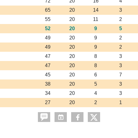
72
20
16
4
65
20
14
3
55
20
11
2
52
20
9
5
49
20
9
2
49
20
9
2
47
20
8
3
47
20
8
3
45
20
6
7
38
20
5
3
34
20
4
3
27
20
2
1