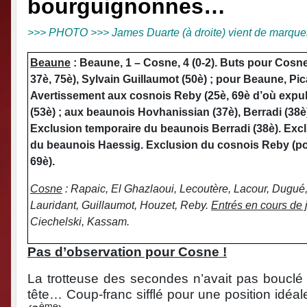
bourguignonnes…
>>> PHOTO >>> James Duarte (à droite) vient de marquer
Beaune
: Beaune, 1 – Cosne, 4 (0-2). Buts pour Cosn
37è, 75è), Sylvain Guillaumot (50è) ; pour Beaune, Pic
Avertissement aux cosnois Reby (25è, 69è d’où expul
(53è) ; aux beaunois Hovhanissian (37è), Berradi (38è)
Exclusion temporaire du beaunois Berradi (38è). Exc
du beaunois Haessig. Exclusion du cosnois Reby (po
69è).
Cosne
: Rapaic, El Ghazlaoui, Lecoutère, Lacour, Dugué
Lauridant, Guillaumot, Houzet, Reby.
Entrés en cours de 
Ciechelski, Kassam.
Pas d’observation pour Cosne !
La trotteuse des secondes n’avait pas bouclé
tête… Coup-franc sifflé pour une position idéal
ème