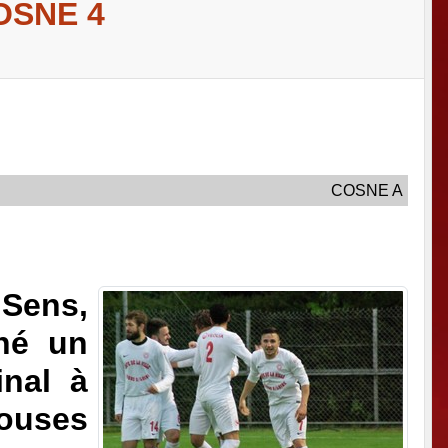
OSNE 4
COSNE A
 Sens,
ché un
inal à
ouses