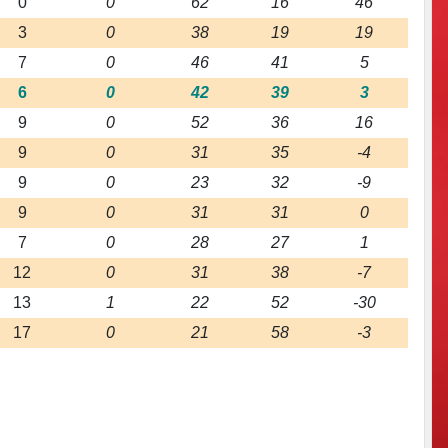
0
0
62
16
46
3
0
38
19
19
7
0
46
41
5
6
0
42
39
3
9
0
52
36
16
9
0
31
35
-4
9
0
23
32
-9
9
0
31
31
0
7
0
28
27
1
12
0
31
38
-7
13
1
22
52
-30
17
0
21
58
-3