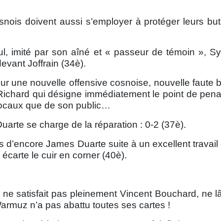
nois doivent aussi s’employer à protéger leurs but
l, imité par son aîné et « passeur de témoin », Sylv
evant Joffrain (34è).
ur une nouvelle offensive cosnoise, nouvelle faute 
Richard qui désigne immédiatement le point de penalt
 locaux que de son public…
arte se charge de la réparation : 0-2 (37è).
s d’encore James Duarte suite à un excellent travail
écarte le cuir en corner (40è).
s ne satisfait pas pleinement Vincent Bouchard, ne l
armuz n’a pas abattu toutes ses cartes !