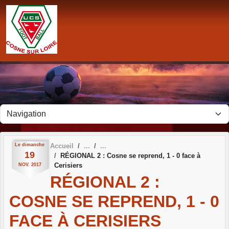
Panneau de gestion des cookies
Le
dimanche
Accueil
19
RÉGIONAL 2 : Cosne se reprend, 1 - 0 face à
Cerisiers
NOV.
2017
RÉGIONAL 2 :
COSNE SE REPREND, 1 - 0
FACE À CERISIERS