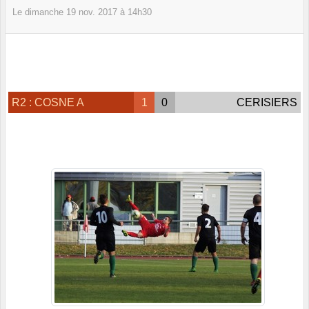
Le
dimanche
19
nov.
2017
à 14h30
R2 : COSNE A
1
0
CERISIERS