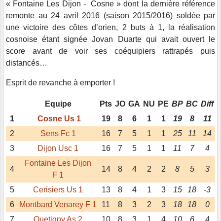
« Fontaine Les Dijon - Cosne » dont la dernière référence
remonte au 24 avril 2016 (saison 2015/2016) soldée par
une victoire des côtes d’orien, 2 buts à 1, la réalisation
cosnoise étant signée Jovan Duarte qui avait ouvert le
score avant de voir ses coéquipiers rattrapés puis
distancés…
Esprit de revanche à emporter !
Equipe
Pts
JO
GA
NU
PE
BP
BC
Diff
1
Cosne Us 1
19
8
6
1
1
19
8
11
2
Sens Fc 1
16
7
5
1
1
25
11
14
3
Dijon Usc 1
16
7
5
1
1
11
7
4
Fontaine Les Dijon
4
14
8
4
2
2
8
5
3
F 1
5
Cerisiers Us 1
13
8
4
1
3
15
18
-3
6
Montbard Venarey F 1
11
8
3
2
3
18
18
0
7
Quetigny As 2
10
8
3
1
4
10
6
4