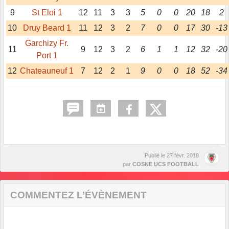
9
St Eloi 1
12
11
3
3
5
0
0
20
18
2
10
Druy Beard 1
11
12
3
2
7
0
0
17
30
-13
Garchizy Fr.
11
9
12
3
2
6
1
1
12
32
-20
Port 1
12
Chateauneuf 1
7
12
2
1
9
0
0
18
52
-34
Publié le
27 févr. 2018
par
COSNE UCS FOOTBALL
COMMENTEZ L’ÉVÈNEMENT