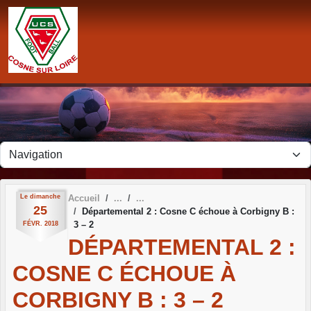
Panneau de gestion des cookies
Le
dimanche
Accueil
25
Départemental 2 : Cosne C échoue à Corbigny B :
3 – 2
FÉVR.
2018
DÉPARTEMENTAL 2 :
COSNE C ÉCHOUE À
CORBIGNY B : 3 – 2