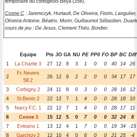
temporaire du corbigeois Beya (35è).
Cosne C
: Jaremczyk, Hurtault, De Oliveira, Florin, Langulier
Oliveira Antoine, Béatrix, Morin, Guillaumot Sébastien, Duarte
cours de jeu : De Jesus, Clement Théo, Bordier
.
Equipe
Pts
JO
GA
NU
PE
PP0
FO
BP
BC
Diff
1
La Charite 3
27
12
8
3
1
0
0
40
14
26
Fc Nevers
2
26
12
8
2
2
0
0
34
17
17
58 2
3
Corbigny 2
24
11
8
0
3
0
0
28
16
12
4
St Benin 2
22
12
7
1
4
0
0
28
18
10
5
Narcy F.C. 1
22
12
7
1
4
0
0
28
17
11
6
Cosne 3
15
12
5
0
7
0
0
32
24
8
7
Entrains 1
13
12
4
1
7
0
0
19
34
-15
8
Garchizy 2
12
10
4
0
6
0
0
21
25
-4