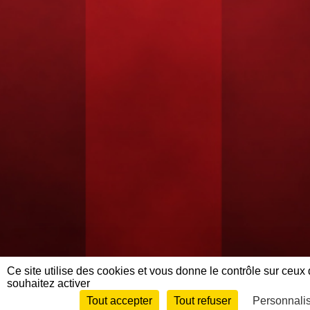
Ce site utilise des cookies et vous donne le contrôle sur ceux
souhaitez activer
Tout accepter
Tout refuser
Personnali
Envie de participer ?
Co