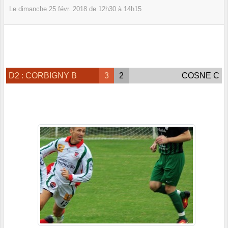
Le
dimanche
25
févr.
2018
de 12h30 à 14h15
D2 : CORBIGNY B
3
2
COSNE C