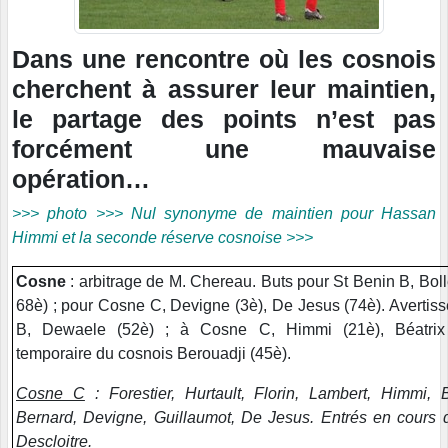
Dans une rencontre où les cosnois
cherchent à assurer leur maintien,
le partage des points n’est pas
forcément une mauvaise
opération…
>>> photo >>> Nul synonyme de maintien pour Hassan
Himmi et la seconde réserve cosnoise >>>
Cosne
: arbitrage de M. Chereau. Buts pour St Benin B, Boll
68è) ; pour Cosne C, Devigne (3è), De Jesus (74è). Avertis
B, Dewaele (52è) ; à Cosne C, Himmi (21è), Béatrix 
temporaire du cosnois Berouadji (45è).
Cosne C
: Forestier, Hurtault, Florin, Lambert, Himmi, B
Bernard, Devigne, Guillaumot, De Jesus. Entrés en cours d
Descloitre.