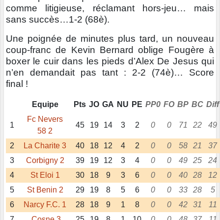
comme litigieuse, réclamant hors-jeu… mais
sans succès…1-2 (68è).
Une poignée de minutes plus tard, un nouveau
coup-franc de Kevin Bernard oblige Fougère à
boxer le cuir dans les pieds d’Alex De Jesus qui
n’en demandait pas tant : 2-2 (74è)… Score
final !
Equipe
Pts
JO
GA
NU
PE
PP0
FO
BP
BC
Diff
Fc Nevers
1
45
19
14
3
2
0
0
71
22
49
58 2
2
La Charite 3
40
18
12
4
2
0
0
58
21
37
3
Corbigny 2
39
19
12
3
4
0
0
49
25
24
4
St Eloi 1
30
18
9
3
6
0
0
40
28
12
5
St Benin 2
29
19
8
5
6
0
0
33
28
5
6
Narcy F.C. 1
28
18
9
1
8
0
0
42
31
11
7
Cosne 3
25
19
8
1
10
0
0
48
37
11