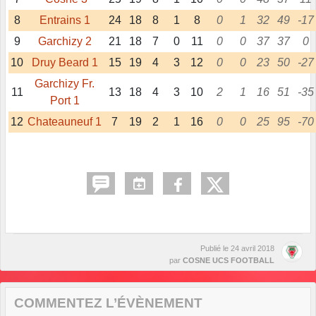
8
Entrains 1
24
18
8
1
8
0
1
32
49
-17
9
Garchizy 2
21
18
7
0
11
0
0
37
37
0
10
Druy Beard 1
15
19
4
3
12
0
0
23
50
-27
Garchizy Fr.
11
13
18
4
3
10
2
1
16
51
-35
Port 1
12
Chateauneuf 1
7
19
2
1
16
0
0
25
95
-70
Publié le
24 avril 2018
par
COSNE UCS FOOTBALL
COMMENTEZ L’ÉVÈNEMENT