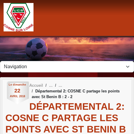
Panneau de gestion des cookies
Le
dimanche
Accueil
22
Départemental 2: COSNE C partage les points
avec St Benin B : 2 - 2
AVRIL
2018
DÉPARTEMENTAL 2:
COSNE C PARTAGE LES
POINTS AVEC ST BENIN B