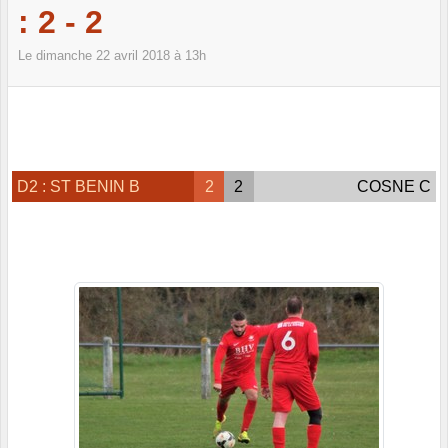
: 2 - 2
Le
dimanche
22
avril
2018
à 13h
D2 : ST BENIN B
2
2
COSNE C