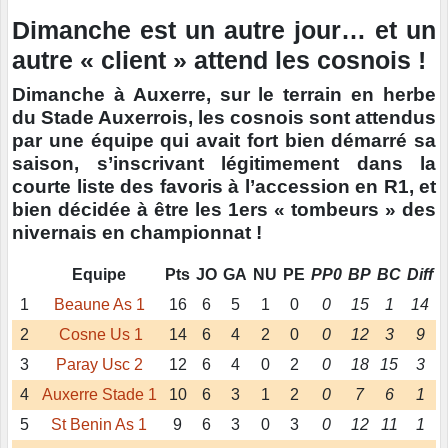
Dimanche est un autre jour… et un
autre « client » attend les cosnois !
Dimanche à Auxerre, sur le terrain en herbe
du Stade Auxerrois, les cosnois sont attendus
par une équipe qui avait fort bien démarré sa
saison, s’inscrivant légitimement dans la
courte liste des favoris à l’accession en R1, et
bien décidée à être les 1ers « tombeurs » des
nivernais en championnat !
Equipe
Pts
JO
GA
NU
PE
PP0
BP
BC
Diff
1
Beaune As 1
16
6
5
1
0
0
15
1
14
2
Cosne Us 1
14
6
4
2
0
0
12
3
9
3
Paray Usc 2
12
6
4
0
2
0
18
15
3
4
Auxerre Stade 1
10
6
3
1
2
0
7
6
1
5
St Benin As 1
9
6
3
0
3
0
12
11
1