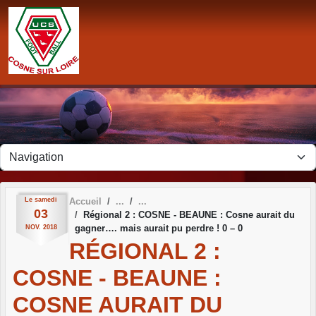
Panneau de gestion des cookies
Le
samedi
Accueil
03
Régional 2 : COSNE - BEAUNE : Cosne aurait du
gagner…. mais aurait pu perdre ! 0 – 0
NOV.
2018
RÉGIONAL 2 :
COSNE - BEAUNE :
COSNE AURAIT DU