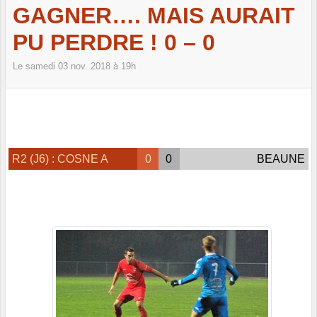
GAGNER…. MAIS AURAIT
PU PERDRE ! 0 – 0
Le
samedi
03
nov.
2018
à 19h
R2 (J6) : COSNE A
0
0
BEAUNE