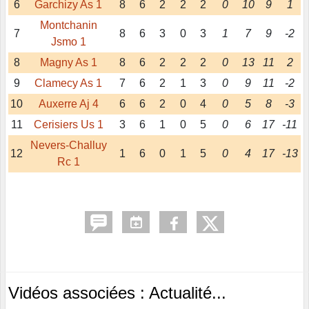
6
Garchizy As 1
8
6
2
2
2
0
10
9
1
Montchanin
7
8
6
3
0
3
1
7
9
-2
Jsmo 1
8
Magny As 1
8
6
2
2
2
0
13
11
2
9
Clamecy As 1
7
6
2
1
3
0
9
11
-2
10
Auxerre Aj 4
6
6
2
0
4
0
5
8
-3
11
Cerisiers Us 1
3
6
1
0
5
0
6
17
-11
Nevers-Challuy
12
1
6
0
1
5
0
4
17
-13
Rc 1
Vidéos associées : Actualité...