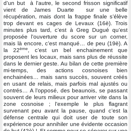
d’un but à l’autre, le second frisson significatif
vient de James Duarte sur une belle
récupération, mais dont la frappe finale s’élève
trop devant es cages de Levaux (16è). Trois
minutes plus tard, c’est à Greg Dugué qu’est
proposée l’ouverture du score sur un corner,
mais là encore, c’est manqué… de peu (19è). A
ème
la 22
, c’est un bel enchainement que
proposent les locaux, mais sans plus de réussite
dans le dernier geste. Au bilan de cette première
mi-temps, des actions cosnoises bien
enchainées… mais sans succès, souvent créés
en usant de relais, mais parfois mal ajustés ou
contrés… A l’opposé, des beaunois, se passant
souvent de leurs milieux pour arriver vite dans la
zone cosnoise ; l’exemple le plus flagrant
survenant peu avant la pause, quand c’est la
défense centrale qui doit user de toute son
expérience pour annihiler une évidente occasion
de but (43è) ! Et comme pour se séparer sur une