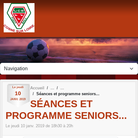
Panneau de gestion des cookies
Le
jeudi
Accueil
10
Séances et programme seniors...
JANV.
2019
SÉANCES ET
PROGRAMME SENIORS...
Le
jeudi
10
janv.
2019
de 18h30 à 20h