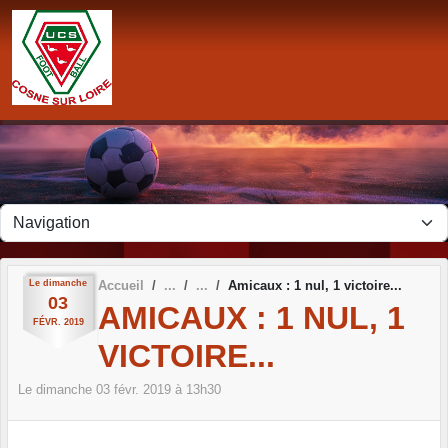
Panneau de gestion des cookies
Le
dimanche
Accueil
Amicaux : 1 nul, 1 victoire...
03
AMICAUX : 1 NUL, 1
FÉVR.
2019
VICTOIRE...
Le
dimanche
03
févr.
2019
à 13h30