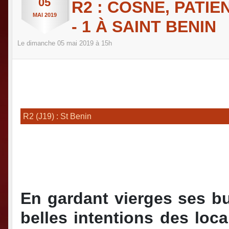
05
R2 : COSNE, PATIE
MAI
2019
- 1 À SAINT BENIN
Le
dimanche
05
mai
2019
à 15h
R2 (J19) : St Benin
En gardant vierges ses bu
belles intentions des loc