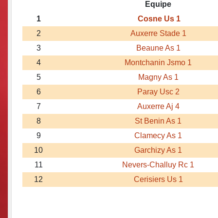
Equipe
1
Cosne Us 1
2
Auxerre Stade 1
3
Beaune As 1
4
Montchanin Jsmo 1
5
Magny As 1
6
Paray Usc 2
7
Auxerre Aj 4
8
St Benin As 1
9
Clamecy As 1
10
Garchizy As 1
11
Nevers-Challuy Rc 1
12
Cerisiers Us 1