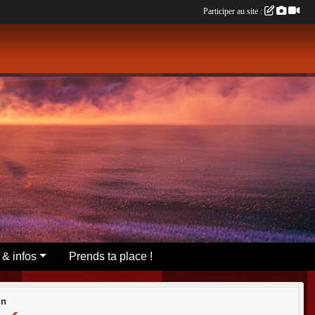
Participer au site :
 & infos
Prends ta place !
in