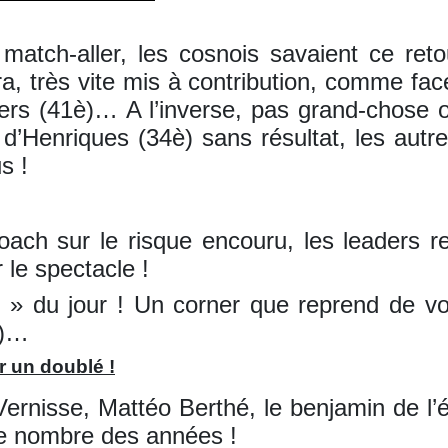
tch-aller, les cosnois savaient ce retour
ra, très vite mis à contribution, comme fa
rs (41è)… A l’inverse, pas grand-chose o
 d’Henriques (34è) sans résultat, les aut
s !
ach sur le risque encouru, les leaders r
 le spectacle !
 » du jour ! Un corner que reprend de vo
è)…
r un doublé !
ernisse, Mattéo Berthé, le benjamin de l
 le nombre des années !