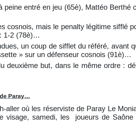
 peine entré en jeu (65è), Mattéo Berthé ca
les cosnois, mais le penalty légitime siffl
 : 1-2 (78è)…
dues, un coup de sifflet du référé, avant qu
ussette » sur un défenseur cosnois (91è)…
 du deuxième but, dans le même ordre : 
e de Paray…
h-aller où les réserviste de Paray Le Moni
 visage, samedi, les joueurs de Saône et