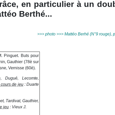
râce, en particulier à un dou
ttéo Berthé...
>>> photo >>> Mattéo Berhé (N°9 rouge), plu
M. Pinguet. Buts pour
nin, Gauthier (78è sur
sne, Vernisse (60è).
e, Dugué, Lecomte,
 cours de jeu
: Duarte
t, Tardivat, Gauthier,
e jeu
: Vieux J.