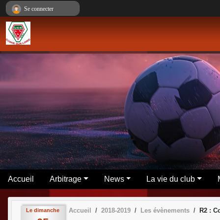
Panneau de gestion des cookies
Se connecter
Accueil
Arbitrage
News
La vie du club
Accueil
2018-2019
Les évènements
R2 : C
Le
dimanche