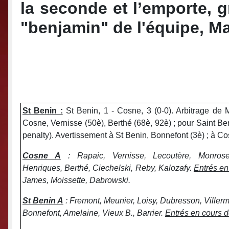
la seconde et l’emporte, g
"benjamin" de l'équipe, Ma
St Benin :
St Benin, 1 - Cosne, 3 (0-0). Arbitrage de 
Cosne, Vernisse (50è), Berthé (68è, 92è) ; pour Saint Be
penalty). Avertissement à St Benin, Bonnefont (3è) ; à Co
Cosne A
: Rapaic, Vernisse, Lecoutère, Monros
Henriques, Berthé, Ciechelski, Reby, Kalozafy.
Entrés en
James, Moissette, Dabrowski.
St Benin A
: Fremont, Meunier, Loisy, Dubresson, Villerme
Bonnefont, Amelaine, Vieux B., Barrier.
Entrés en cours d