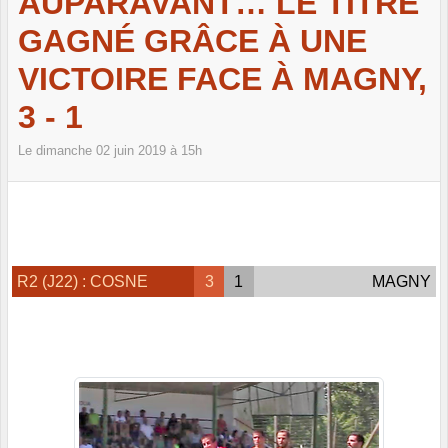
AUPARAVANT… LE TITRE
GAGNÉ GRÂCE À UNE
VICTOIRE FACE À MAGNY,
3 - 1
Le
dimanche
02
juin
2019
à 15h
R2 (J22) : COSNE
3
1
MAGNY