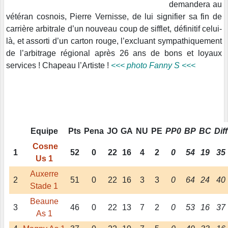
demandera au
vétéran cosnois, Pierre Vernisse, de lui signifier sa fin de
carrière arbitrale d’un nouveau coup de sifflet, définitif celui-
là, et assorti d’un carton rouge, l’excluant sympathiquement
de l’arbitrage régional après 26 ans de bons et loyaux
services ! Chapeau l’Artiste !
<<< photo Fanny S <<<
Equipe
Pts
Pena
JO
GA
NU
PE
PP0
BP
BC
Diff
Cosne
1
52
0
22
16
4
2
0
54
19
35
Us 1
Auxerre
2
51
0
22
16
3
3
0
64
24
40
Stade 1
Beaune
3
46
0
22
13
7
2
0
53
16
37
As 1