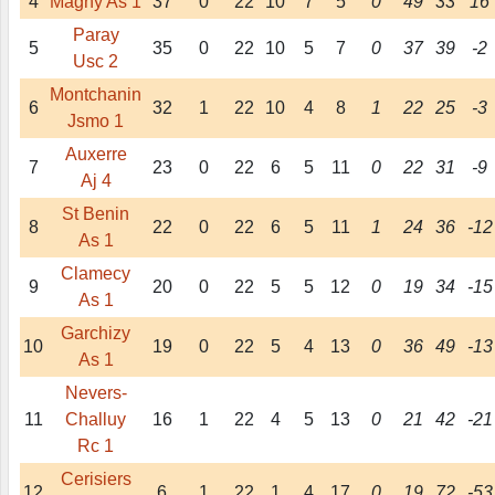
4
Magny As 1
37
0
22
10
7
5
0
49
33
16
Paray
5
35
0
22
10
5
7
0
37
39
-2
Usc 2
Montchanin
6
32
1
22
10
4
8
1
22
25
-3
Jsmo 1
Auxerre
7
23
0
22
6
5
11
0
22
31
-9
Aj 4
St Benin
8
22
0
22
6
5
11
1
24
36
-12
As 1
Clamecy
9
20
0
22
5
5
12
0
19
34
-15
As 1
Garchizy
10
19
0
22
5
4
13
0
36
49
-13
As 1
Nevers-
11
Challuy
16
1
22
4
5
13
0
21
42
-21
Rc 1
Cerisiers
12
6
1
22
1
4
17
0
19
72
-53