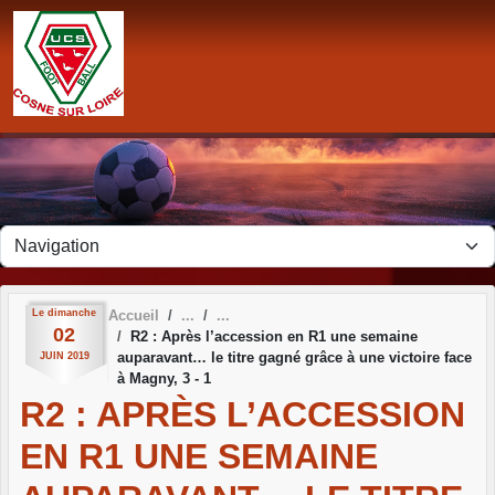
Panneau de gestion des cookies
Le
dimanche
Accueil
02
R2 : Après l’accession en R1 une semaine
auparavant… le titre gagné grâce à une victoire face
JUIN
2019
à Magny, 3 - 1
R2 : APRÈS L’ACCESSION
EN R1 UNE SEMAINE