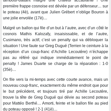
tambour-battant malgré une chaleur accablante ! Une
première frappe cosnoise est déviée par un défenseur… sur
le poteau (4è), avant que Julien Grébert n’oblige Bouron à
une jolie envolée (17è)…
Malgré un ballon qui file d’un but à l’autre, avec d’un côté le
cosnois Mathis Kalozafy, insaisissable, et de l’autre,
Cusimano, très actif, c’est un penalty qui va débloquer la
situation ! Une faute sur Greg Dugué (Terrien le ceinture à la
réception d’un coup-franc d’Achille Lecoutère) n’échappe
pas au référé qui indique immédiatement le point de
penalty ! James Duarte se charge de la réparation : 1-0
(35è)…
On file vers la mi-temps avec cette courte avance, mais un
nouveau coup-franc, exactement du même endroit que pour
le but précédent, et toujours tiré par Achille Lecoutère,
trouve la tête de Greg Dugué qui dévie au second poteau
pour Mattéo Berthé… Amorti, feinte et le ballon file au pied
du poteau opposé ! 2-1 (41è)…