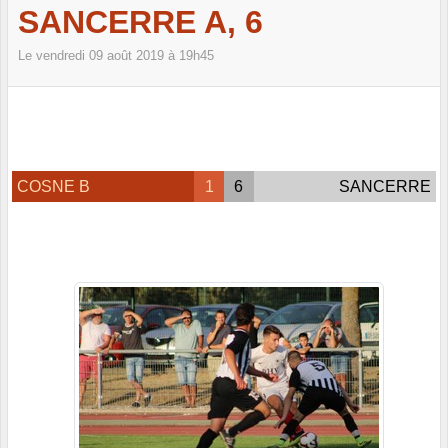
SANCERRE A, 6
Le
vendredi
09
août
2019
à 19h45
COSNE B
1
6
SANCERRE