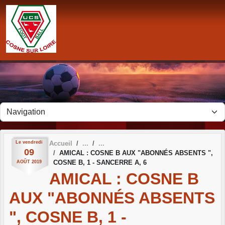
Panneau de gestion des cookies
Le
vendredi
Accueil
09
AMICAL : COSNE B AUX "ABONNÉS ABSENTS ",
COSNE B, 1 - SANCERRE A, 6
AOÛT
2019
AMICAL : COSNE B
AUX "ABONNÉS ABSENTS
", COSNE B, 1 -