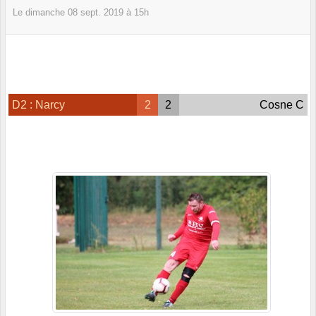
Le
dimanche
08
sept.
2019
à 15h
D2 : Narcy
2
2
Cosne C