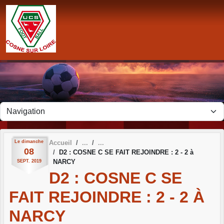
Panneau de gestion des cookies
Le
dimanche
Accueil
08
D2 : COSNE C SE FAIT REJOINDRE : 2 - 2 à
NARCY
SEPT.
2019
D2 : COSNE C SE
FAIT REJOINDRE : 2 - 2 À
NARCY