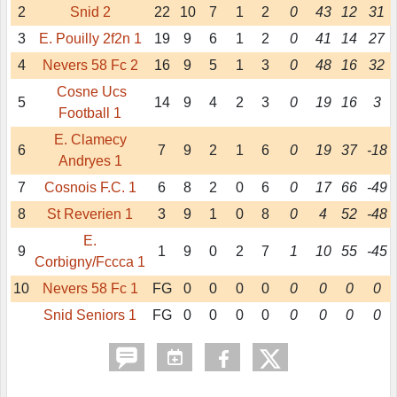
2
Snid 2
22
10
7
1
2
0
43
12
31
3
E. Pouilly 2f2n 1
19
9
6
1
2
0
41
14
27
4
Nevers 58 Fc 2
16
9
5
1
3
0
48
16
32
Cosne Ucs
5
14
9
4
2
3
0
19
16
3
Football 1
E. Clamecy
6
7
9
2
1
6
0
19
37
-18
Andryes 1
7
Cosnois F.C. 1
6
8
2
0
6
0
17
66
-49
8
St Reverien 1
3
9
1
0
8
0
4
52
-48
E.
9
1
9
0
2
7
1
10
55
-45
Corbigny/Fccca 1
10
Nevers 58 Fc 1
FG
0
0
0
0
0
0
0
0
Snid Seniors 1
FG
0
0
0
0
0
0
0
0