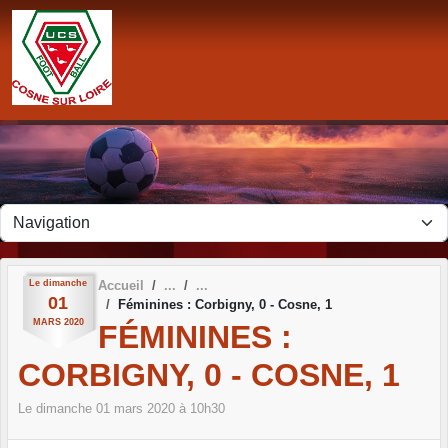
Panneau de gestion des cookies
Le
dimanche
Accueil
01
Féminines : Corbigny, 0 - Cosne, 1
MARS
2020
FÉMININES :
CORBIGNY, 0 - COSNE, 1
Le
dimanche
01
mars
2020
à 10h30