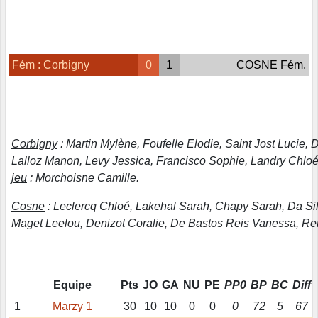
Fém : Corbigny
0
1
COSNE Fém.
Corbigny
: Martin Mylène, Foufelle Elodie, Saint Jost Lucie,
Lalloz Manon, Levy Jessica, Francisco Sophie, Landry Chlo
jeu
: Morchoisne Camille.
Cosne
: Leclercq Chloé, Lakehal Sarah, Chapy Sarah, Da S
Maget Leelou, Denizot Coralie, De Bastos Reis Vanessa, Re
Equipe
Pts
JO
GA
NU
PE
PP0
BP
BC
Diff
1
Marzy 1
30
10
10
0
0
0
72
5
67