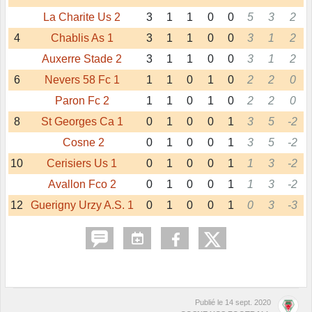
La Charite Us 2
3
1
1
0
0
5
3
2
4
Chablis As 1
3
1
1
0
0
3
1
2
Auxerre Stade 2
3
1
1
0
0
3
1
2
6
Nevers 58 Fc 1
1
1
0
1
0
2
2
0
Paron Fc 2
1
1
0
1
0
2
2
0
8
St Georges Ca 1
0
1
0
0
1
3
5
-2
Cosne 2
0
1
0
0
1
3
5
-2
10
Cerisiers Us 1
0
1
0
0
1
1
3
-2
Avallon Fco 2
0
1
0
0
1
1
3
-2
12
Guerigny Urzy A.S. 1
0
1
0
0
1
0
3
-3
Publié le
14 sept. 2020