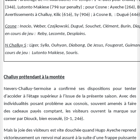
(34è), Lutonto Makiese (79è sur penalty) ; pour Cosne : Ayeche (26è), Bu
Avertissements à Challuy, Kilic (61è), Sy (90è) ; à Cosne B, : Dugué (44è)
Cosne
: Inacio, Weber, Czajkowski, Dugué, Souchet, Clément, Burin, Diag
en cours de jeu : Reby, Lecomte, Desplains.
N Challuy S
: Liger, Sylla, Ouhyan, Diabang, De Jesus, Fougerat, Guimard,
cours de jeu : Lutonto Makiese, Souris.
Challuy prétendant à la montée
Nevers-Challuy-Sermoise a confirmé ses dispositions pour tenter
d’accéder à l’étage supérieur à l’issue de la présente saison. Avec des
individualités posant problème aux cosnois, souvent amenés à faire
des cadeaux payés comptant, les visiteurs ouvrent la marque sur
corner par Diouck, bien esseulé, (0-1, 24è).
Mais la joie des visiteurs est vite douchée quand Hugo Ayeche reprend
victorieusement un renvoi mal assuré à la suite d’une frappe puissante