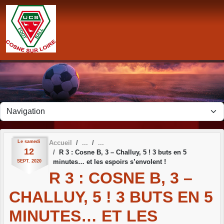
Panneau de gestion des cookies
Le
samedi
Accueil
12
R 3 : Cosne B, 3 – Challuy, 5 ! 3 buts en 5
minutes… et les espoirs s’envolent !
SEPT.
2020
R 3 : COSNE B, 3 –
CHALLUY, 5 ! 3 BUTS EN 5
MINUTES… ET LES