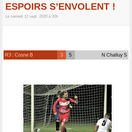
ESPOIRS S’ENVOLENT !
Le
samedi
12
sept.
2020
à 20h
R3 : Cosne B
3
5
N Challuy S