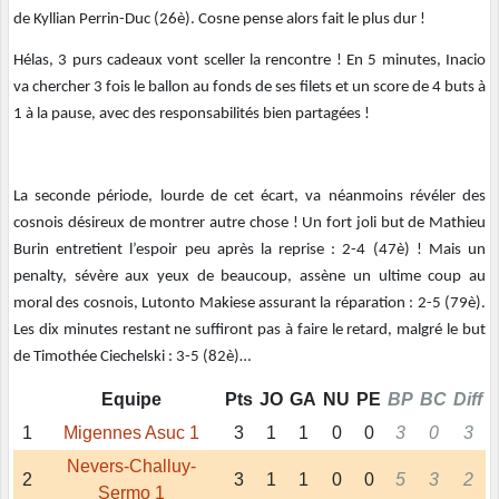
de Kyllian Perrin-Duc (26è). Cosne pense alors fait le plus dur !
Hélas, 3 purs cadeaux vont sceller la rencontre ! En 5 minutes, Inacio
va chercher 3 fois le ballon au fonds de ses filets et un score de 4 buts à
1 à la pause, avec des responsabilités bien partagées !
La seconde période, lourde de cet écart, va néanmoins révéler des
cosnois désireux de montrer autre chose ! Un fort joli but de Mathieu
Burin entretient l’espoir peu après la reprise : 2-4 (47è) ! Mais un
penalty, sévère aux yeux de beaucoup, assène un ultime coup au
moral des cosnois, Lutonto Makiese assurant la réparation : 2-5 (79è).
Les dix minutes restant ne suffiront pas à faire le retard, malgré le but
de Timothée Ciechelski : 3-5 (82è)…
Equipe
Pts
JO
GA
NU
PE
BP
BC
Diff
1
Migennes Asuc 1
3
1
1
0
0
3
0
3
Nevers-Challuy-
2
3
1
1
0
0
5
3
2
Sermo 1