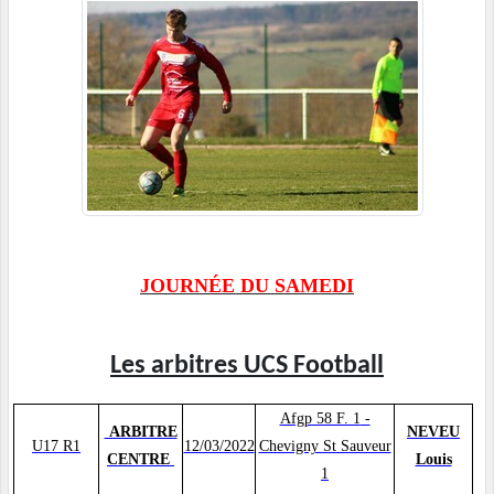
JOURNÉE DU SAMEDI
Les arbitres UCS Football
Afgp 58 F. 1
-
ARBITRE
NEVEU
U17 R1
12/03/2022
Chevigny St Sauveur
CENTRE
Louis
1