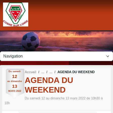
Panneau de gestion des cookies
Du
samedi
Accueil
AGENDA DU WEEKEND
12
AGENDA DU
au
dimanche
13
WEEKEND
MARS
2022
Du
samedi
12
au
dimanche
13
mars
2022
de 10h30 à
18h