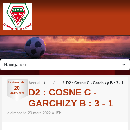
Panneau de gestion des cookies
Le
dimanche
Accueil
D2 : Cosne C - Garchizy B : 3 - 1
20
D2 : COSNE C -
MARS
2022
GARCHIZY B : 3 - 1
Le
dimanche
20
mars
2022
à 15h