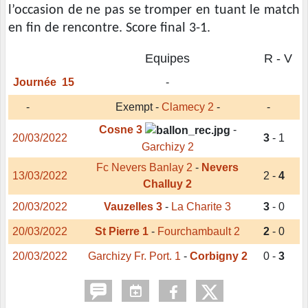
l’occasion de ne pas se tromper en tuant le match
en fin de rencontre. Score final 3-1.
Equipes
R - V
Journée
15
-
-
Exempt -
Clamecy 2
-
-
Cosne 3
-
20/03/2022
3
- 1
Garchizy 2
Fc Nevers Banlay 2
-
Nevers
13/03/2022
2 -
4
Challuy 2
20/03/2022
Vauzelles 3
-
La Charite 3
3
- 0
20/03/2022
St Pierre 1
-
Fourchambault 2
2
- 0
20/03/2022
Garchizy Fr. Port. 1
-
Corbigny 2
0 -
3