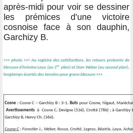
après-midi pour voir se dessiner
les prémices d'une victoire
cosnoise face à son dauphin,
Garchizy B.
>>> photo >>> Au registre des satisfactions, les retours probants de
er
blessure d’Antoine Laya (au 1
plan) et Stan Weber (au second plan),
longtemps écartés des terrains pour grave blessure >>>
Cosne
: Cosne C – Garchizy B : 3-1.
Buts
pour Cosne, Nigaut, Maréchal
Avertissements
à Cosne C, Devigne (53è), Crotté (78è) ; à Garchizy 
Garchizy B, Henry Ch. (36è).
Cosne C
: Forestier J., Weber, Rosca, Crotté, Legros, Béatrix, Laya, Ac