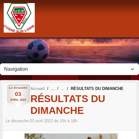
Panneau de gestion des cookies
Le
dimanche
Accueil
RÉSULTATS DU DIMANCHE
03
RÉSULTATS DU
AVRIL
2022
DIMANCHE
Le
dimanche
03
avril
2022
de 10h à 18h