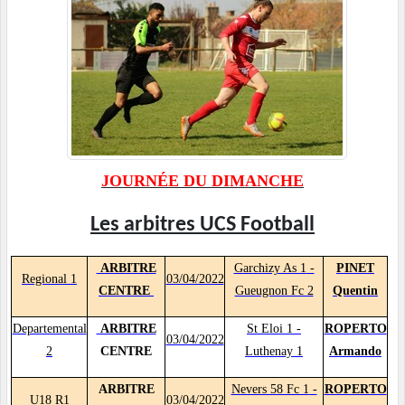
JOURNÉE DU DIMANCHE
Les arbitres UCS Football
ARBITRE
Garchizy As 1
-
PINET
Regional 1
03/04/2022
CENTRE
Gueugnon Fc 2
Quentin
Departemental
ARBITRE
St Eloi 1
-
ROPERTO
03/04/2022
2
CENTRE
Luthenay 1
Armando
ARBITRE
Nevers 58 Fc 1
-
ROPERTO
U18 R1
03/04/2022