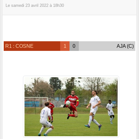
Le
samedi
23
avril
2022
à 18h30
R1 : COSNE
1
0
AJA (C)