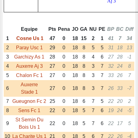
Aj 3
Equipe
Pts
Pena
JO
GA
NU
PE
BP
BC
Diff
1
Cosne Us 1
47
0
18
15
2
1
41
7
34
2
Paray Usc 1
29
0
18
8
5
5
31
18
13
3
Garchizy As 1
28
0
18
8
4
6
27
28
-1
4
Auxerre Aj 3
27
0
18
8
3
7
32
24
8
5
Chalon Fc 1
27
0
18
8
3
7
33
26
7
Auxerre
6
27
0
18
8
3
7
26
33
-7
Stade 1
7
Gueugnon Fc 2
25
0
18
6
7
5
22
20
2
8
Sens Fc 1
22
0
18
5
7
6
19
24
-5
St Sernin Du
9
22
0
18
5
7
6
22
17
5
Bois Us 1
10
La Charite Us 1
21
0
18
5
6
7
22
26
-4