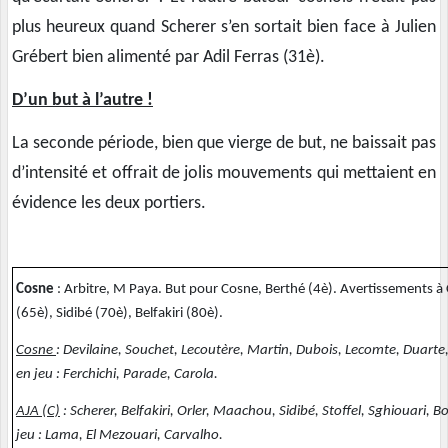
plus heureux quand Scherer s’en sortait bien face à Julien
Grébert bien alimenté par Adil Ferras (31è).
D’un but à l’autre !
La seconde période, bien que vierge de but, ne baissait pas
d’intensité et offrait de jolis mouvements qui mettaient en
évidence les deux portiers.
Cosne
: Arbitre, M Paya. But pour Cosne, Berthé (4è). Avertissements à 
(65è), Sidibé (70è), Belfakiri (80è).
Cosne
: Devilaine, Souchet, Lecoutère, Martin, Dubois, Lecomte, Duarte,
en jeu : Ferchichi, Parade, Carola.
AJA (C)
: Scherer, Belfakiri, Orler, Maachou, Sidibé, Stoffel, Sghiouari,
jeu : Lama, El Mezouari, Carvalho.