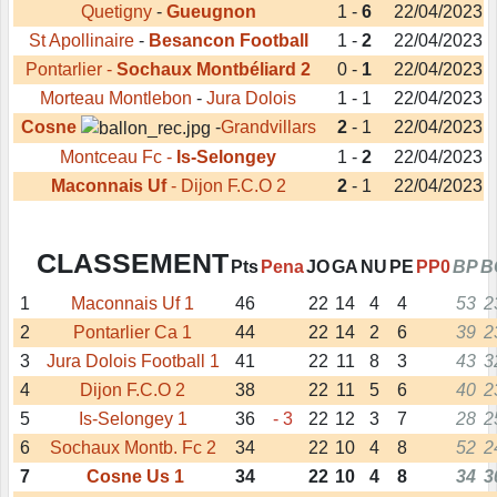
Quetigny
-
Gueugnon
1 -
6
22/04/2023
St Apollinaire
-
Besancon Football
1 -
2
22/04/2023
Pontarlier -
Sochaux Montbéliard 2
0 -
1
22/04/2023
Morteau Montlebon
-
Jura Dolois
1 - 1
22/04/2023
Cosne
-
Grandvillars
2
- 1
22/04/2023
Montceau Fc -
Is-Selongey
1 -
2
22/04/2023
Maconnais Uf
-
Dijon F.C.O 2
2
- 1
22/04/2023
CLASSEMENT
Pts
Pena
JO
GA
NU
PE
PP0
BP
B
1
Maconnais Uf 1
46
22
14
4
4
53
2
2
Pontarlier Ca 1
44
22
14
2
6
39
2
3
Jura Dolois Football 1
41
22
11
8
3
43
3
4
Dijon F.C.O 2
38
22
11
5
6
40
2
5
Is-Selongey 1
36
- 3
22
12
3
7
28
2
6
Sochaux Montb. Fc 2
34
22
10
4
8
52
2
7
Cosne Us 1
34
22
10
4
8
34
3