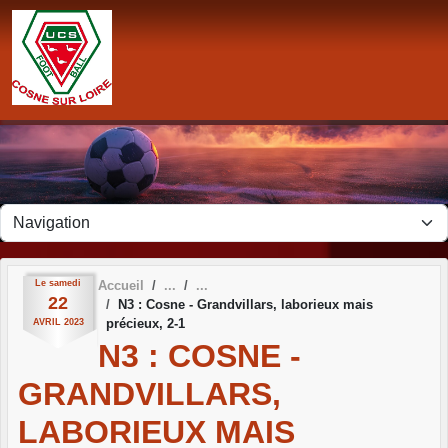
Panneau de gestion des cookies
Le
samedi
Accueil
22
N3 : Cosne - Grandvillars, laborieux mais
précieux, 2-1
AVRIL
2023
N3 : COSNE -
GRANDVILLARS,
LABORIEUX MAIS