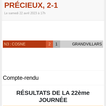
PRÉCIEUX, 2-1
Le
samedi
22
avril
2023
à 17h
N3 : COSNE
2
1
GRANDVILLARS
Compte-rendu
RÉSULTATS
DE LA 22ème
JOURNÉE