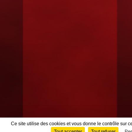
Ce site utilise des cookies et vous donne le contrôle sur 
Tout accepter
Tout refuser
Per
Envie de participer ?