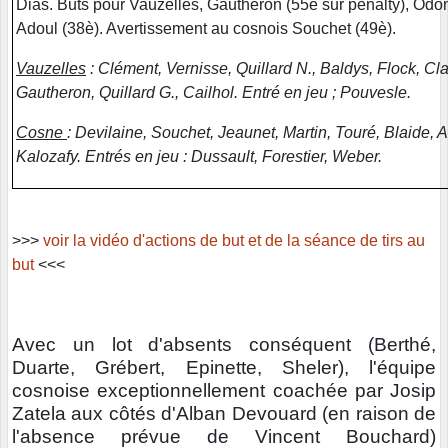
Dias. Buts pour Vauzelles, Gautheron (55è sur penalty), Odon
Adoul (38è). Avertissement au cosnois Souchet (49è).
Vauzelles
: Clément, Vernisse, Quillard N., Baldys, Flock, C
Gautheron, Quillard G., Cailhol. Entré en jeu ; Pouvesle.
Cosne
: Devilaine, Souchet, Jeaunet, Martin, Touré, Blaide, 
Kalozafy. Entrés en jeu : Dussault, Forestier, Weber.
>>>
voir la vidéo d'actions de but et de la séance de tirs au
but
<<<
Avec un lot d'absents conséquent (Berthé,
Duarte, Grébert, Epinette, Sheler), l'équipe
cosnoise exceptionnellement coachée par Josip
Zatela aux côtés d'Alban Devouard (en raison de
l'absence prévue de Vincent Bouchard)