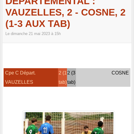
DÉPARTEMENTAL :
VAUZELLES, 2 - COSNE, 2
(1-3 AUX TAB)
Le
dimanche
21
mai
2023
à 15h
Cpe C Départ.
2 (1
2 (3
COSNE
VAUZELLES
tab)
tab)