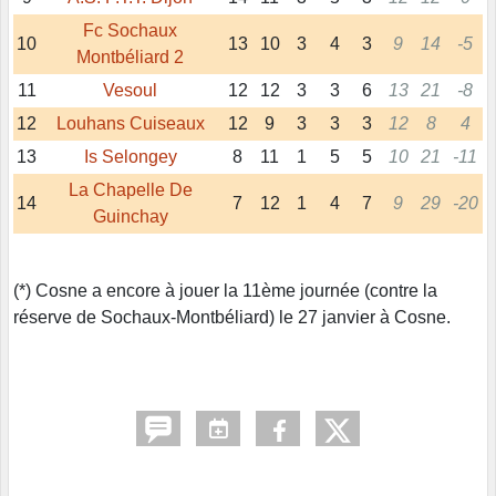
Fc Sochaux
10
13
10
3
4
3
9
14
-5
Montbéliard 2
11
Vesoul
12
12
3
3
6
13
21
-8
12
Louhans Cuiseaux
12
9
3
3
3
12
8
4
13
Is Selongey
8
11
1
5
5
10
21
-11
La Chapelle De
14
7
12
1
4
7
9
29
-20
Guinchay
(*) Cosne a encore à jouer la 11ème journée (contre la
réserve de Sochaux-Montbéliard) le 27 janvier à Cosne.