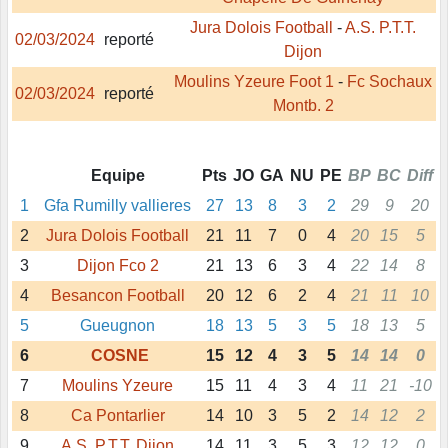
Jura Dolois Football
-
A.S. P.T.T.
02/03/2024
reporté
Dijon
Moulins Yzeure Foot 1
-
Fc Sochaux
02/03/2024
reporté
Montb. 2
Equipe
Pts
JO
GA
NU
PE
BP
BC
Diff
1
Gfa Rumilly vallieres
27
13
8
3
2
29
9
20
2
Jura Dolois Football
21
11
7
0
4
20
15
5
3
Dijon Fco 2
21
13
6
3
4
22
14
8
4
Besancon Football
20
12
6
2
4
21
11
10
5
Gueugnon
18
13
5
3
5
18
13
5
6
COSNE
15
12
4
3
5
14
14
0
7
Moulins Yzeure
15
11
4
3
4
11
21
-10
8
Ca Pontarlier
14
10
3
5
2
14
12
2
9
A.S. P.T.T. Dijon
14
11
3
5
3
12
12
0