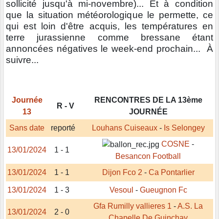
sollicité jusqu'à mi-novembre)... Et à condition
que la situation météorologique le permette, ce
qui est loin d'être acquis, les températures en
terre jurassienne comme bressane étant
annoncées négatives le week-end prochain... À
suivre...
Journée
RENCONTRES DE LA 13ème
R - V
13
JOURNÉE
Sans date
reporté
Louhans Cuiseaux
-
Is Selongey
COSNE
-
13/01/2024
1 - 1
Besancon Football
13/01/2024
1 - 1
Dijon Fco 2
-
Ca Pontarlier
13/01/2024
1 - 3
Vesoul
-
Gueugnon Fc
Gfa Rumilly vallieres 1
-
A.S. La
13/01/2024
2 - 0
Chapelle De Guinchay