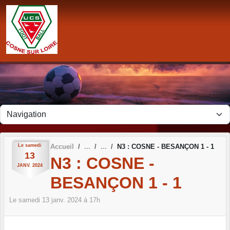
Panneau de gestion des cookies
Le
samedi
Accueil
N3 : COSNE - BESANÇON 1 - 1
13
N3 : COSNE -
JANV.
2024
BESANÇON 1 - 1
Le
samedi
13
janv.
2024
à 17h