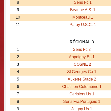
8
Sens Fc 1
9
Beaune A.S. 1
10
Montceau 1
11
Paray U.S.C. 1
RÉGIONAL 3
1
Sens Fc 2
2
Appoigny Es 1
3
COSNE 2
4
St Georges Ca 1
5
Auxerre Stade 2
6
Chatillon Colombine 1
7
Cerisiers Us 1
8
Sens Fra.Portugais 1
9
Joigny Us 1