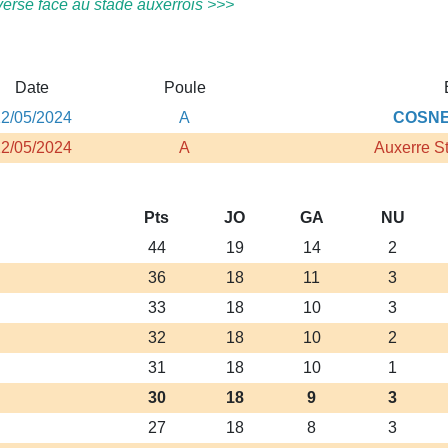
versé face au stade auxerrois >>>
Date
Poule
2/05/2024
A
COSN
2/05/2024
A
Auxerre S
Pts
JO
GA
NU
44
19
14
2
36
18
11
3
33
18
10
3
32
18
10
2
31
18
10
1
30
18
9
3
27
18
8
3