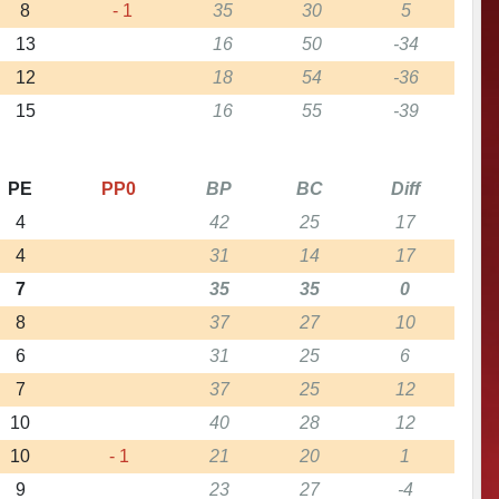
8
- 1
35
30
5
13
16
50
-34
12
18
54
-36
15
16
55
-39
PE
PP0
BP
BC
Diff
4
42
25
17
4
31
14
17
7
35
35
0
8
37
27
10
6
31
25
6
7
37
25
12
10
40
28
12
10
- 1
21
20
1
9
23
27
-4