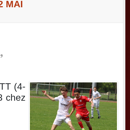
2 MAI
TT (4-
3 chez