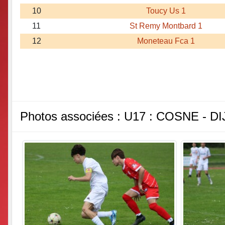
10
Toucy Us 1
11
St Remy Montbard 1
12
Moneteau Fca 1
Photos associées : U17 : COSNE - D