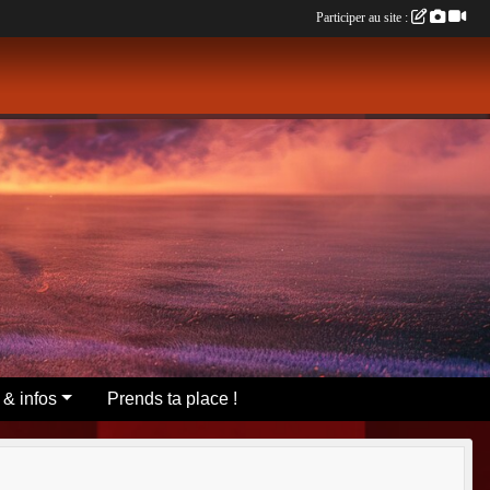
Participer au site :
 & infos
Prends ta place !