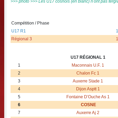
>>> photo >>> Les U17 cosnois (en blanc) n'ont pas tergi
Compétition / Phase
U17 R1
1
Régional 3
1
U17 RÉGIONAL 1
1
Maconnais U.F. 1
2
Chalon Fc 1
3
Auxerre Stade 1
4
Dijon Asptt 1
5
Fontaine D'Ouche As 1
6
COSNE
7
Auxerre Aj 2