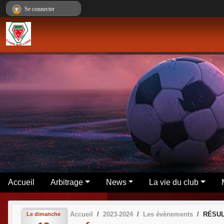
Panneau de gestion des cookies
Se connecter
Accueil
Arbitrage
News
La vie du club
Accueil
2023-2024
Les évènements
RÉSUL
Le
dimanche