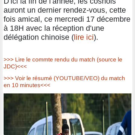
D'ici la fin de l'année, les cosnois
auront un dernier rendez-vous, cette
fois amical, ce mercredi 17 décembre
à 18H avec la réception d'une
délégation chinoise (
lire ici
).
>>> Lire le commte rendu du match (source le
JDC)<<<
>>> Voir le résumé (YOUTUBE/VEO) du match
en 10 minutes<<<