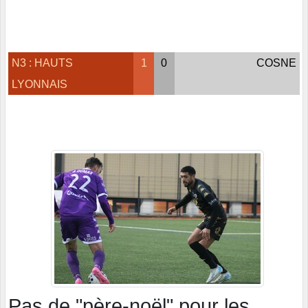
N3 : HAUTS
1
0
COSNE
LYONNAIS
Pas de "père-noël" pour les