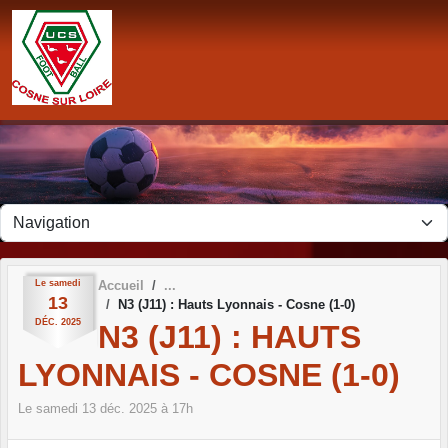
Panneau de gestion des cookies
Le
samedi
Accueil
13
N3 (J11) : Hauts Lyonnais - Cosne (1-0)
DÉC.
2025
N3 (J11) : HAUTS
LYONNAIS - COSNE (1-0)
Le
samedi
13
déc.
2025
à 17h